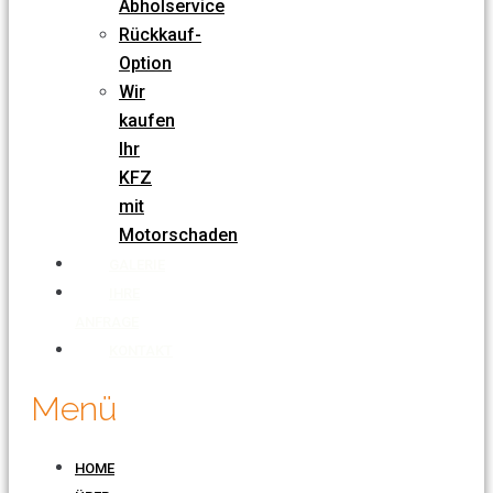
Abholservice
Rückkauf-
Option
Wir
kaufen
Ihr
KFZ
mit
Motorschaden
GALERIE
IHRE
ANFRAGE
KONTAKT
Menü
HOME