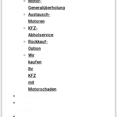
Motor-
Generalüberholung
Austausch-
Motoren
KFZ-
Abholservice
Rückkauf-
Option
Wir
kaufen
Ihr
KFZ
mit
Motorschaden
GALERIE
IHRE
ANFRAGE
KONTAKT