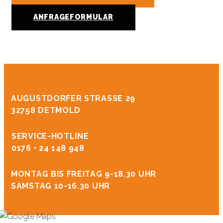
ANFRAGEFORMULAR
AUGUSTDORFER STRASSE 29
32758 DETMOLD
SERVICE-HOTLINE
0176 • 24 148 948
MONTAG BIS FREITAG 9-18.30 UHR
SAMSTAG 10-16.30 UHR