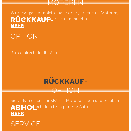
MOTOREN
Wir besorgen komplette neue oder gebrauchte Motoren,
RÜCKKAUF-
wenn sich die Reparatur nicht mehr lohnt.
MEHR
OPTION
Rückkaufrecht für Ihr Auto
RÜCKKAUF-
OPTION
Sie verkaufen uns Ihr KFZ mit Motorschaden und erhalten
ABHOL-
ein Rückkaufrecht für das reparierte Auto.
MEHR
SERVICE