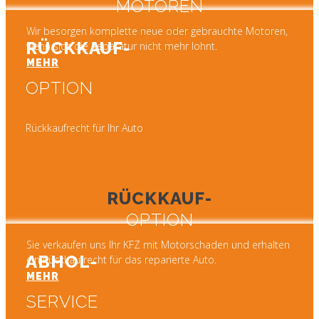
MOTOREN
Wir besorgen komplette neue oder gebrauchte Motoren,
RÜCKKAUF-
wenn sich die Reparatur nicht mehr lohnt.
MEHR
OPTION
Rückkaufrecht für Ihr Auto
RÜCKKAUF-
OPTION
Sie verkaufen uns Ihr KFZ mit Motorschaden und erhalten
ABHOL-
ein Rückkaufrecht für das reparierte Auto.
MEHR
SERVICE