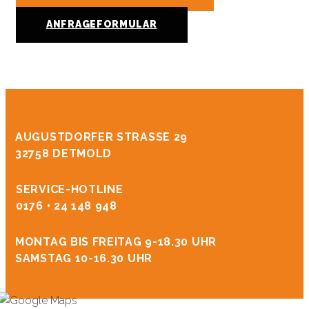
ANFRAGEFORMULAR
AUGUSTDORFER STRASSE 29
32758 DETMOLD
SERVICE-HOTLINE
0176 • 24 148 948
MONTAG BIS FREITAG 9-18.30 UHR
SAMSTAG 10-16.30 UHR