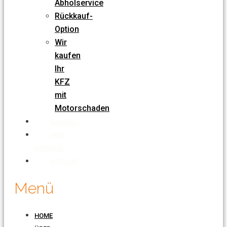
Abholservice
Rückkauf-
Option
Wir
kaufen
Ihr
KFZ
mit
Motorschaden
GALERIE
IHRE
ANFRAGE
KONTAKT
Menü
HOME