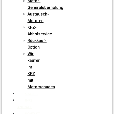
Motor-
Generalüberholung
Austausch-
Motoren
KFZ-
Abholservice
Rückkauf-
Option
Wir
kaufen
Ihr
KFZ
mit
Motorschaden
GALERIE
IHRE
ANFRAGE
KONTAKT